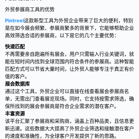
外贸参展商工具的优势
Pintreel
这款新型工具为外贸企业带来了巨大的便利，特别
是在如今展会频繁、参展商繁多的背景下，它能够帮助企业
高效筛选合适的参展商，以下是它的几个主要优势：
快速匹配
不再需要亲自跑遍所有展会，用户只需输入行业关键词，就
能在短时间内找到全球范围内符合条件的参展商。这种智能
匹配方式可以节省大量时间，让外贸人能够专注于真正有价
值的客户。
展会数据库
通过这个工具，外贸企业可以直接在线查看展会参展商名
单，无需出门查看展览现场。同时，它支持按需求筛选，确
保所找到的展会参展商是符合企业需求的潜在客户。
丰富资源
该平台汇聚了参展商和采购商，涵盖上百种品类，且信息更
新迅速。这些数据大大提高了外贸企业筛选和接触潜在客户
的速度和准确性，为全球客户开发提供了新的思路。