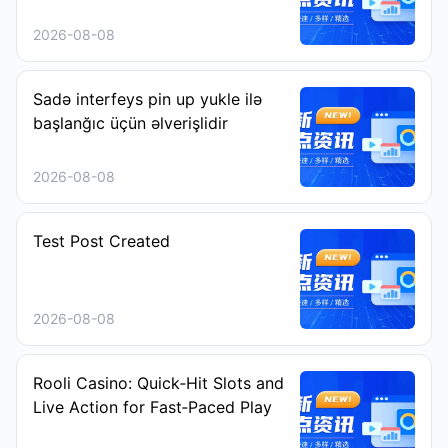
2026-08-08
Sadə interfeys pin up yukle ilə
başlanğıc üçün əlverişlidir
2026-08-08
Test Post Created
2026-08-08
Rooli Casino: Quick‑Hit Slots and
Live Action for Fast‑Paced Play