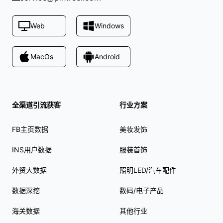
Web
Windows
MacOs
Android
全渠道引流获客
行业方案
FB主页数据
美妆发饰
INS用户数据
服装首饰
外贸大数据
照明LED/汽车配件
数据深挖
数码/电子产品
海关数据
其他行业