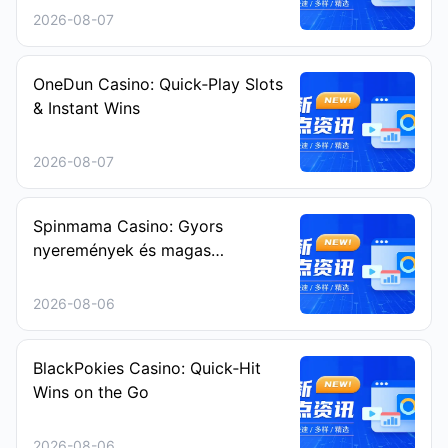
2026-08-07
OneDun Casino: Quick‑Play Slots
& Instant Wins
2026-08-07
Spinmama Casino: Gyors
nyeremények és magas
intenzitású nyerőgépes játékok
2026-08-06
BlackPokies Casino: Quick‑Hit
Wins on the Go
2026-08-06