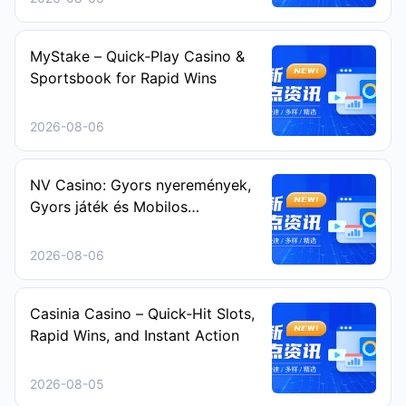
MyStake – Quick‑Play Casino &
Sportsbook for Rapid Wins
2026-08-06
NV Casino: Gyors nyeremények,
Gyors játék és Mobilos
szórakozás a Sprint‑Keresőknek
2026-08-06
Casinia Casino – Quick‑Hit Slots,
Rapid Wins, and Instant Action
2026-08-05