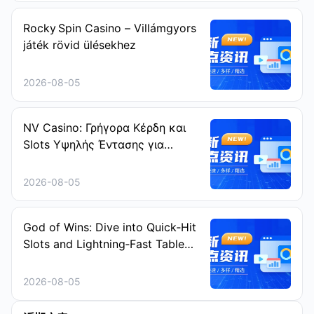
Rocky Spin Casino – Villámgyors
játék rövid ülésekhez
2026-08-05
NV Casino: Γρήγορα Κέρδη και
Slots Υψηλής Έντασης για
Ταχύτατους Παίκτες
2026-08-05
God of Wins: Dive into Quick‑Hit
Slots and Lightning‑Fast Table
Games
2026-08-05