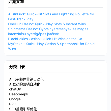
近期文章
AusInLuck: Quick‑Hit Slots and Lightning Roulette for
Fast‑Track Play
OneDun Casino: Quick‑Play Slots & Instant Wins
Spinmama Casino: Gyors nyeremények és magas
intenzitású nyerőgépes játékok
BlackPokies Casino: Quick‑Hit Wins on the Go
MyStake – Quick‑Play Casino & Sportsbook for Rapid
Wins
分类目录
AI电子邮件营销自动化
AI驱动的营销自动化
chatGPT
DeepSeepk
Google
PPC
SEO搜索引擎优化