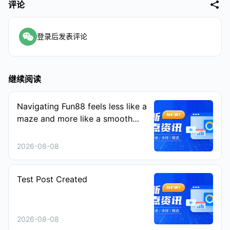
评论
登录后发表评论
继续阅读
Navigating Fun88 feels less like a
maze and more like a smooth
stroll on a sunny afternoon
2026-08-08
Test Post Created
2026-08-08