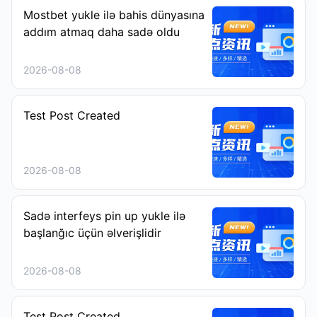
Mostbet yukle ilə bahis dünyasına
addım atmaq daha sadə oldu
2026-08-08
Test Post Created
2026-08-08
Sadə interfeys pin up yukle ilə
başlanğıc üçün əlverişlidir
2026-08-08
Test Post Created