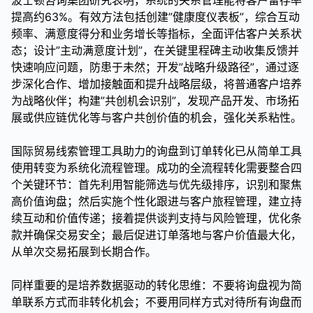
提高约63%。有效方法包括创建”健康度仪表板”，综合互动
频率、满意度得分和业务增长等指标，全面评估客户关系状
态；设计”主动满意度计划”，在关键里程碑主动收集反馈并
快速响应问题，防患于未然；开发”战略升级路径”，通过逐
步深化合作、增加接触面和提升战略层级，将普通客户培养
为战略伙伴；构建”共创机会识别”，发现产品开发、市场拓
展或供应链优化等与客户共创价值的机会，强化关系粘性。
国际贸易线索管理工具助力的询盘到订单转化已从简单工具
使用转变为系统化流程管理。成功的全流程转化需要整合四
个关键环节：首先利用智能筛选与优先级排序，识别和聚焦
高价值询盘；然后实施个性化跟进与客户旅程管理，建立持
续互动和价值传递；接着提供谈判支持与风险管理，优化条
款并确保交易安全；最后促进订单落地与客户价值最大化，
从单次交易拓展到长期合作。
同样重要的是培养数据驱动的转化思维：不要将询盘视为简
单联系方式而非转化机会；不要用同样方式对待所有询盘而