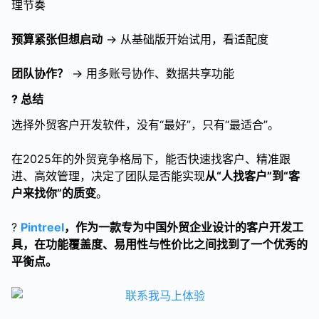
理节奏
预算紧张但想启动
→ 从基础版开始试用，看适配度
团队协作？
→ 用多账号协作、数据共享功能
? 总结
选择外贸客户开发软件，没有“最好”，只有“最适合”。
在2025年的外贸竞争格局下，能否快速找客户、精准跟
进、高效管理，决定了团队是否能实现
从“人找客户”到“客
户来找你”的质变
。
?
Pintreel
，作为一款专为中国外贸企业设计的客户开发工
具，在功能覆盖度、易用性与性价比之间找到了一个优秀的
平衡点。