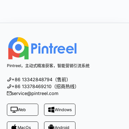
Footer
Pintreel，主动式精准获客，智能营销引流系统
+86 13342848794（售前）
+86 13378469210（招商热线）
service@pintreel.com
Web
Windows
MacOs
Android