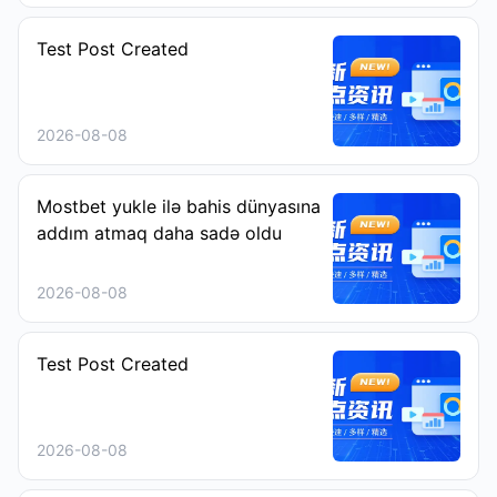
Test Post Created
2026-08-08
Mostbet yukle ilə bahis dünyasına
addım atmaq daha sadə oldu
2026-08-08
Test Post Created
2026-08-08