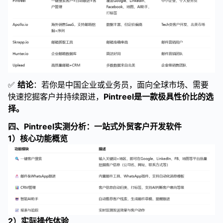
✅
结论
：若你是中国企业或业务员，面向全球市场、需要
快速挖掘客户并持续跟进，
Pintreel是一款极具性价比的选
择。
四、Pintreel实测分析：一站式外贸客户开发软件
1）核心功能概览
2）实际操作体验