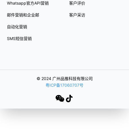
Whatsapp官方API营销
客户评价
邮件营销和企业邮
客户采访
自动化营销
SMS短信营销
© 2024 广州品推科技有限公司
粤ICP备17060707号