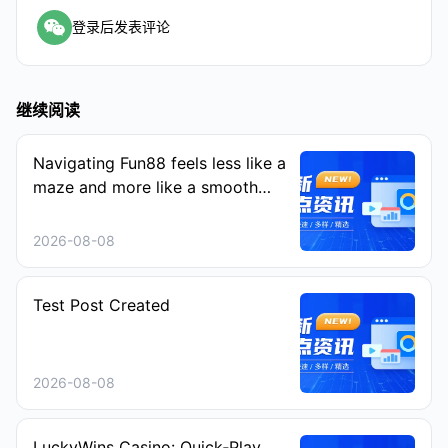
登录后发表评论
继续阅读
Navigating Fun88 feels less like a
maze and more like a smooth
stroll on a sunny afternoon
2026-08-08
Test Post Created
2026-08-08
LuckyWins Casino: Quick‑Play