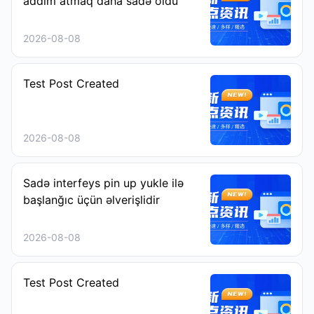
addım atmaq daha sadə oldu
2026-08-08
Test Post Created
2026-08-08
Sadə interfeys pin up yukle ilə
başlanğıc üçün əlverişlidir
2026-08-08
Test Post Created