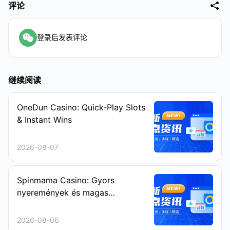
评论
登录后发表评论
继续阅读
OneDun Casino: Quick‑Play Slots
& Instant Wins
2026-08-07
Spinmama Casino: Gyors
nyeremények és magas
intenzitású nyerőgépes játékok
2026-08-06