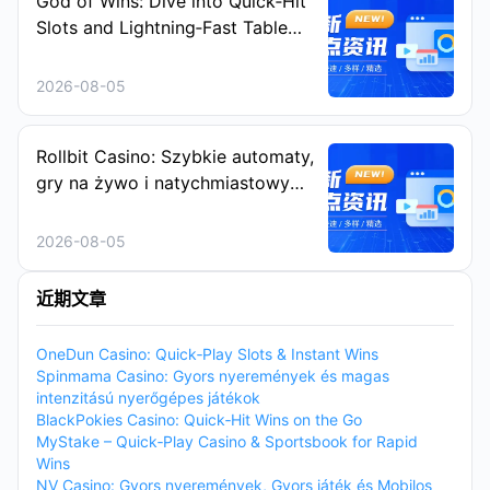
God of Wins: Dive into Quick‑Hit
Slots and Lightning‑Fast Table
Games
2026-08-05
Rollbit Casino: Szybkie automaty,
gry na żywo i natychmiastowy
Rakeback
2026-08-05
近期文章
OneDun Casino: Quick‑Play Slots & Instant Wins
Spinmama Casino: Gyors nyeremények és magas
intenzitású nyerőgépes játékok
BlackPokies Casino: Quick‑Hit Wins on the Go
MyStake – Quick‑Play Casino & Sportsbook for Rapid
Wins
NV Casino: Gyors nyeremények, Gyors játék és Mobilos