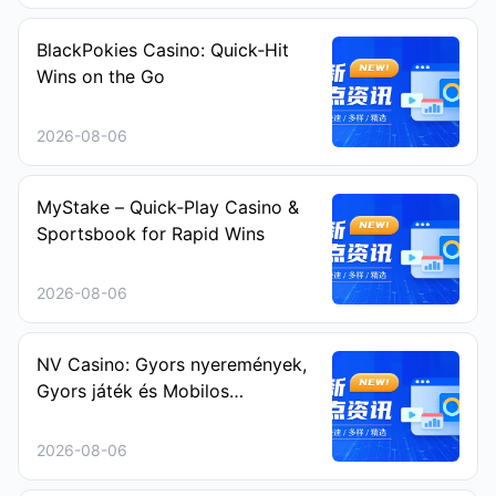
BlackPokies Casino: Quick‑Hit
Wins on the Go
2026-08-06
MyStake – Quick‑Play Casino &
Sportsbook for Rapid Wins
2026-08-06
NV Casino: Gyors nyeremények,
Gyors játék és Mobilos
szórakozás a Sprint‑Keresőknek
2026-08-06