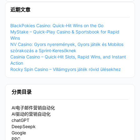
近期文章
BlackPokies Casino: Quick‑Hit Wins on the Go
MyStake – Quick‑Play Casino & Sportsbook for Rapid
Wins
NV Casino: Gyors nyeremények, Gyors játék és Mobilos
szórakozás a Sprint‑Keresőknek
Casinia Casino – Quick‑Hit Slots, Rapid Wins, and Instant
Action
Rocky Spin Casino – Villámgyors játék rövid ülésekhez
分类目录
AI电子邮件营销自动化
AI驱动的营销自动化
chatGPT
DeepSeepk
Google
PPC