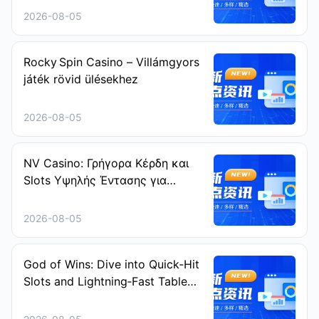
2026-08-05
Rocky Spin Casino – Villámgyors
játék rövid ülésekhez
2026-08-05
NV Casino: Γρήγορα Κέρδη και
Slots Υψηλής Έντασης για
Ταχύτατους Παίκτες
2026-08-05
God of Wins: Dive into Quick‑Hit
Slots and Lightning‑Fast Table
Games