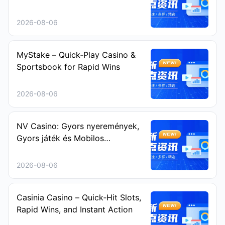
2026-08-06
MyStake – Quick‑Play Casino &
Sportsbook for Rapid Wins
2026-08-06
NV Casino: Gyors nyeremények,
Gyors játék és Mobilos
szórakozás a Sprint‑Keresőknek
2026-08-06
Casinia Casino – Quick‑Hit Slots,
Rapid Wins, and Instant Action