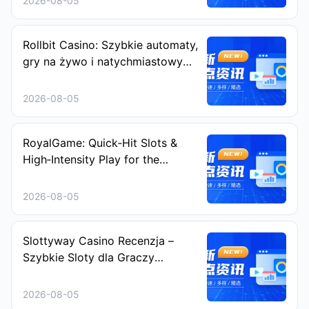
2026-08-05
Rollbit Casino: Szybkie automaty,
gry na żywo i natychmiastowy
Rakeback
2026-08-05
RoyalGame: Quick‑Hit Slots &
High‑Intensity Play for the
Modern Gambler
2026-08-05
Slottyway Casino Recenzja –
Szybkie Sloty dla Graczy
Ceniących Ekspresowe Emocje
2026-08-05