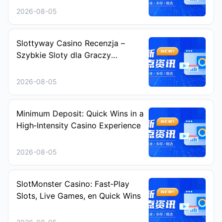
2026-08-05
Slottyway Casino Recenzja –
Szybkie Sloty dla Graczy
Ceniących Ekspresowe Emocje
2026-08-05
Minimum Deposit: Quick Wins in a
High‑Intensity Casino Experience
2026-08-05
SlotMonster Casino: Fast‑Play
Slots, Live Games, en Quick Wins