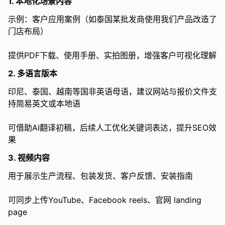
1. 本地化场景内容
示例：客户应用案例（如泰国某批发商使用我们产品改造了
门店布局）
提供PDF下载、使用手册、实拍图册，增强客户可视化理解
2. 多语言版本
印尼、泰国、越南等国非英语母语，建议网站与报价文件支
持简易英文或本地语
可借助AI翻译初稿，后续人工优化关键词表达，提升SEO效
果
3. 视频内容
用于展示生产流程、包装发货、客户反馈、安装指南
可同步上传YouTube、Facebook reels、官网 landing
page