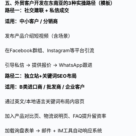
五、外贸客户开发在东南亚的3种实操路径（模板）
路径一：社交建联 + 私信成交
适用：中小客户 / 分销商
发布产品介绍短视频（含场景）
在Facebook群组、Instagram等平台引流
引导私信 → 提供报价 → WhatsApp跟进
路径二：独立站+关键词SEO布局
适用：B类进口商 / 批发商 / 企业客户
通过英文/本地语言关键词布局内容页
加入产品对比页、物流说明页、FAQ提升留资率
加载询盘表单 → 邮件 + IM工具自动响应系统