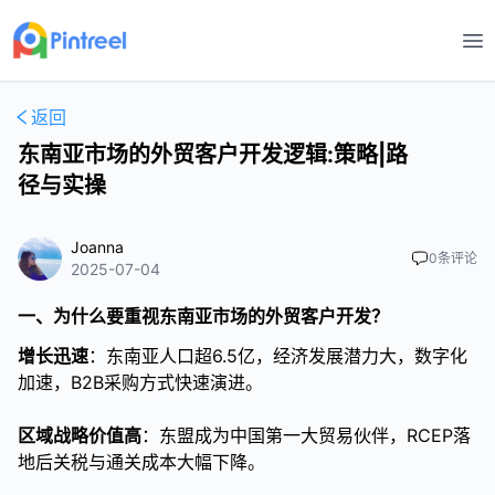
打
返回
东南亚市场的外贸客户开发逻辑:策略|路
径与实操
Joanna
0
条评论
2025-07-04
一、为什么要重视东南亚市场的外贸客户开发？
增长迅速
：东南亚人口超6.5亿，经济发展潜力大，数字化
加速，B2B采购方式快速演进。
区域战略价值高
：东盟成为中国第一大贸易伙伴，RCEP落
地后关税与通关成本大幅下降。