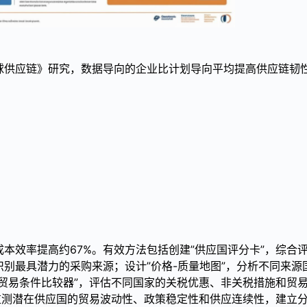
球供应链》研究，数据导向的企业比计划导向平均提高供应链韧
本效率提高约67%。有效方法包括创建”供应国评分卡”，综合
别最具潜力的采购来源；设计”价格-质量地图”，分析不同来源
贸易条件比较器”，评估不同国家的关税优惠、非关税措施和贸
监测潜在供应国的贸易波动性、政策稳定性和供应连续性，建立