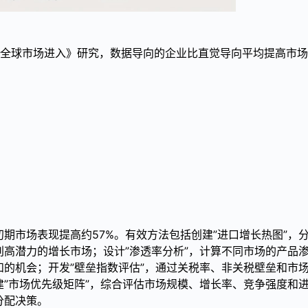
r《全球市场进入》研究，数据导向的企业比直觉导向平均提高市
期市场表现提高约57%。有效方法包括创建”进口增长热图”，
高潜力的增长市场；设计”渗透率分析”，计算不同市场的产品
的机会；开发”壁垒指数评估”，通过关税率、非关税壁垒和市
”市场优先级矩阵”，综合评估市场规模、增长率、竞争强度和
分配决策。