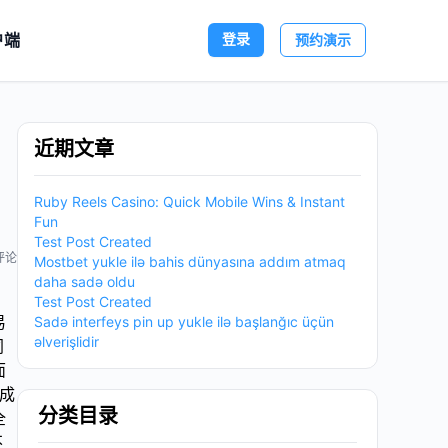
户端
登录
预约演示
近期文章
Ruby Reels Casino: Quick Mobile Wins & Instant
Fun
Test Post Created
评论
Mostbet yukle ilə bahis dünyasına addım atmaq
daha sadə oldu
Test Post Created
易
Sadə interfeys pin up yukle ilə başlanğıc üçün
əlverişlidir
同
面
成
分类目录
全
不