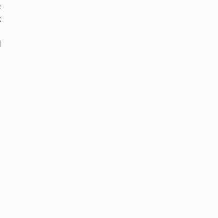
研
率
口
和