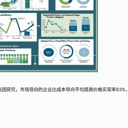
团研究，市场导向的企业比成本导向平均提高价格实现率83%