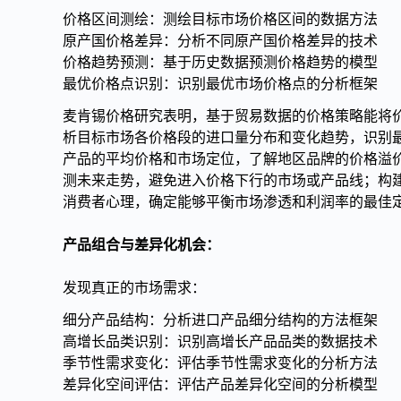
价格区间测绘：测绘目标市场价格区间的数据方法
原产国价格差异：分析不同原产国价格差异的技术
价格趋势预测：基于历史数据预测价格趋势的模型
最优价格点识别：识别最优市场价格点的分析框架
麦肯锡价格研究表明，基于贸易数据的价格策略能将价
析目标市场各价格段的进口量分布和变化趋势，识别最
产品的平均价格和市场定位，了解地区品牌的价格溢价
测未来走势，避免进入价格下行的市场或产品线；构建
消费者心理，确定能够平衡市场渗透和利润率的最佳
产品组合与差异化机会：
发现真正的市场需求：
细分产品结构：分析进口产品细分结构的方法框架
高增长品类识别：识别高增长产品品类的数据技术
季节性需求变化：评估季节性需求变化的分析方法
差异化空间评估：评估产品差异化空间的分析模型