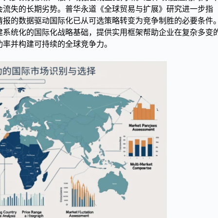
会流失的长期劣势。普华永道《全球贸易与扩展》研究进一步指
情报的数据驱动国际化已从可选策略转变为竞争制胜的必要条件
建系统化的国际化战略基础，提供实用框架帮助企业在复杂多变
功率并构建可持续的全球竞争力。