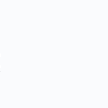
目
市
的
市