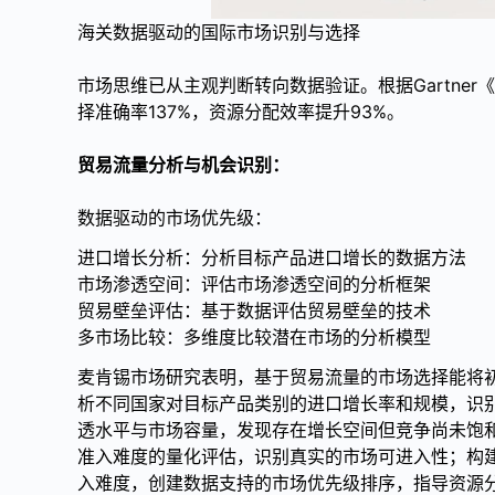
海关数据驱动的国际市场识别与选择
市场思维已从主观判断转向数据验证。根据Gartne
择准确率137%，资源分配效率提升93%。
贸易流量分析与机会识别：
数据驱动的市场优先级：
进口增长分析：分析目标产品进口增长的数据方法
市场渗透空间：评估市场渗透空间的分析框架
贸易壁垒评估：基于数据评估贸易壁垒的技术
多市场比较：多维度比较潜在市场的分析模型
麦肯锡市场研究表明，基于贸易流量的市场选择能将初
析不同国家对目标产品类别的进口增长率和规模，识别
透水平与市场容量，发现存在增长空间但竞争尚未饱和
准入难度的量化评估，识别真实的市场可进入性；构建
入难度，创建数据支持的市场优先级排序，指导资源