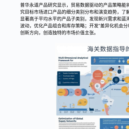
普华永道产品研究显示，贸易数据驱动的产品策略能将
究目标市场进口产品的细分类别分布和演变趋势，了解
显著高于平均水平的产品子类别，发现新兴需求和蓝海
波动，优化产品组合和库存策略；开发”差异化机会分
创新方向，创造独特的市场价值主张。