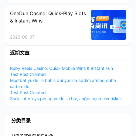
OneDun Casino: Quick‑Play Slots
& Instant Wins
2026-08-07
近期文章
Ruby Reels Casino: Quick Mobile Wins & Instant Fun
Test Post Created
Mostbet yukle ilə bahis dünyasına addım atmaq daha
sadə oldu
Test Post Created
Sadə interfeys pin up yukle ilə başlanğıc üçün əlverişlidir
分类目录
AI电子邮件营销自动化