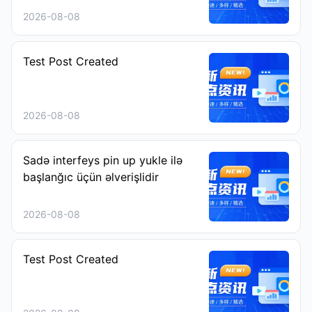
2026-08-08
Test Post Created
2026-08-08
Sadə interfeys pin up yukle ilə
başlanğıc üçün əlverişlidir
2026-08-08
Test Post Created