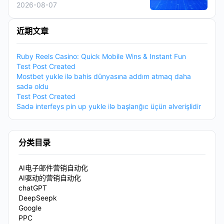
2026-08-07
近期文章
Ruby Reels Casino: Quick Mobile Wins & Instant Fun
Test Post Created
Mostbet yukle ilə bahis dünyasına addım atmaq daha
sadə oldu
Test Post Created
Sadə interfeys pin up yukle ilə başlanğıc üçün əlverişlidir
分类目录
AI电子邮件营销自动化
AI驱动的营销自动化
chatGPT
DeepSeepk
Google
PPC