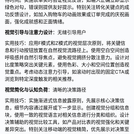
待时间。实施表单实时验证视觉反馈，如输入正确立即显示
绿色对勾，错误则提供友好提示。特别关注转化关键点的成
功反馈设计，如加入购物车的动画效果或订单完成的庆祝画
面，强化成就感和正面情绪。
视觉引导与注意力设计
：无缝引导用户
实用技巧：应用F模式和Z模式的视觉层次原则，将关键信
息和行动按钮放置在自然视觉流路径上。使用空白空间创造
呼吸感并自然引导焦点，避免视觉拥挤分散注意力。设计对
比度策略突出关键元素，使用色彩、大小和空间位置创造视
觉重点。考虑动态注意力引导，如滚动时出现的固定CTA或
浏览到特定深度触发的相关推荐。
视觉简化与认知负荷
：清晰的决策路径
实用技巧：实施渐进式信息披露原则，先展示核心决策信
息，细节内容通过展开或下一步显示。创建视觉分组和信息
块，使用一致的视觉语言对相关信息进行分类和组织。设计
决策辅助的视觉比较工具，如产品对比表的视觉强化和关键
差异突出。特别关注移动端的视觉精简，优先展示对决策至