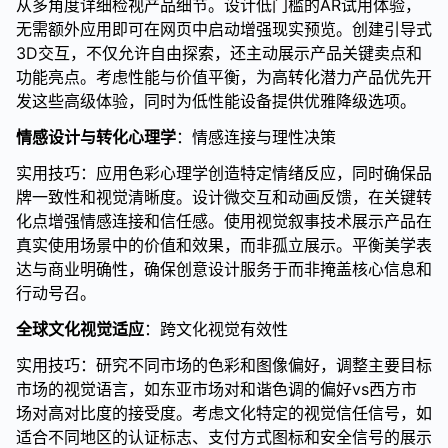
从多角度详细检视产品细节。设计低门槛的AR试用体验，
无需额外应用即可在网页中启动增强现实预览。创建引导式
3D交互，不仅允许自由探索，还主动展示产品关键卖点和
功能亮点。考虑性能与价值平衡，为高转化潜力产品优先开
发这些高级体验，同时为低性能设备提供优雅降级选项。
情感设计与转化心理学
：情感连接与理性决策
实用技巧：应用色彩心理学创造特定情绪反应，同时确保品
牌一致性和视觉清晰度。设计微交互和动画反馈，在关键转
化点增强情感连接和信任感。使用视觉叙事技术展示产品在
真实使用场景中的价值和效果，而非孤立展示。平衡美学表
达与商业明确性，确保创意设计服务于而非掩盖核心信息和
行动号召。
全球文化视觉适应
：跨文化视觉有效性
实用技巧：研究不同市场的色彩和图像偏好，调整主要目标
市场的视觉语言，如东亚市场对和谐色调的偏好vs西方市
场对高对比度的接受度。考虑文化特定的视觉信任信号，如
适合不同地区的认证标志、支付方式图标和安全信号的展示