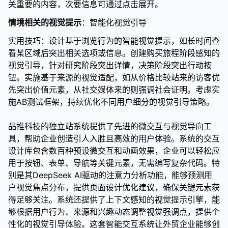
关重要的内容，次要信息可通过点击展开。
情境相关的视觉提示
：智能化视觉引导
实用技巧：设计基于浏览行为的智能视觉提示，如长时间查
看某区域后突出相关选项或信息。创建购买旅程阶段感知的
视觉引导，针对研究阶段突出详情，决策阶段突出行动按
钮。实施基于来源的视觉适配，如从价格比较站来的访客优
先突出价值元素，从社交媒体来的则强调社会证明。考虑实
施AB测试框架，持续优化不同用户细分的视觉引导策略。
品推科技的独立站系统提供了先进的微交互与视觉导向工
具，帮助企业创造引人入胜且高效的用户体验。系统的交互
设计库包含数百种预设微交互和动画效果，企业可以轻松应
用于按钮、表单、导航等关键元素，无需编写复杂代码。特
别是其DeepSeek AI驱动的注意力分析功能，能够预测用
户视觉焦点分布，提供页面设计优化建议，确保关键元素获
得足够关注。系统还提供了上下文感知的视觉提示引擎，能
够根据用户行为、来源和兴趣动态调整视觉强调点，提供个
性化的视觉引导体验。这套智能交互系统让外贸企业能够创