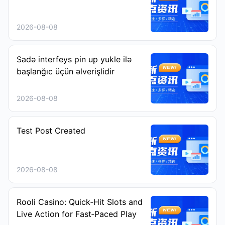
2026-08-08
Sadə interfeys pin up yukle ilə
başlanğıc üçün əlverişlidir
2026-08-08
Test Post Created
2026-08-08
Rooli Casino: Quick‑Hit Slots and
Live Action for Fast‑Paced Play