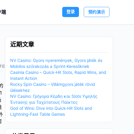
户端
登录
预约演示
近期文章
NV Casino: Gyors nyeremények, Gyors játék és
Mobilos szórakozás a Sprint‑Keresőknek
评论
Casinia Casino – Quick‑Hit Slots, Rapid Wins, and
Instant Action
Rocky Spin Casino – Villámgyors játék rövid
的
ülésekhez
1
NV Casino: Γρήγορα Κέρδη και Slots Υψηλής
场
Έντασης για Ταχύτατους Παίκτες
奠
God of Wins: Dive into Quick‑Hit Slots and
外
Lightning‑Fast Table Games
帮