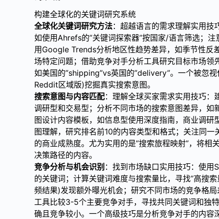
构建全球化的关键词研究系统
全球化关键词研究方法
：超越语言的需求理解实用技
如使用Ahrefs的”关键词探索器”按国家/语言筛
用Google Trends分析地区性趋势差异，如季节性
场特定问题；借助竞争对手分析工具研究目标市场领
如美国的”shipping”vs英国的”delivery”。
Reddit区域版)挖掘真实搜索意图。
搜索意图与内容匹配
：理解全球买家需求实用技巧：
调研型和交易型；分析不同市场的搜索意图差异，如
图设计内容模板，如信息型使用深度指南，商业调研型
图理解，研究排名前10的内容类型和格式；关注同一
的商业成熟度。尤为实用的是”搜索旅程映射”，将相
决策路径的内容。
竞争分析与机会识别
：找到市场缺口实用技巧：使用SEM
的关键词；计算关键词难度与搜索量比，寻找”高搜索量
频结果)发现额外曝光机会；研究不同市场的竞争格局差异
工具比较3-5个主要竞争对手，寻找共同关键词和独
确且竞争较小。一个高级技巧是分析竞争对手的内容