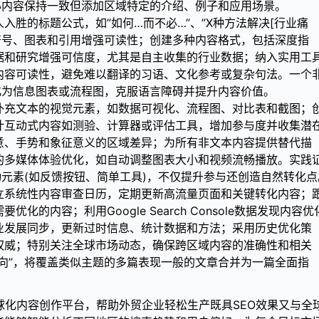
心内容保持一致但添加区域特定的介绍、例子和应用场景。
入胜的标题公式，如”如何…而不必…”、”X种方法解决[行业痛
符号、图表和引用增强可读性；创建多种内容格式，包括深度指
据和研究增强可信度，尤其是自主收集的行业数据；纳入实用工
内容可读性，避免难以翻译的习语、文化参考或复杂句法。一个
化为信息图表或流程图，克服语言障碍并提升内容价值。
补充文本的视觉元素，如数据可视化、流程图、对比表和截图；
计互动式内容如测验、计算器或评估工具，增加参与度并收集潜
意、手势和象征意义的区域差异；为所有非文本内容提供替代描
的多媒体体验优化，如自动调整图表大小和视频流畅播放。实践
动元素(如反馈按钮、简单工具)，不仅提升参与还创造自然转化点
立系统性内容审查日历，定期更新高流量页面和关键转化内容；
内容；利用Google Search Console数据发现内容优
业发展同步，更新过时信息、统计数据和方法；采用历史优化策
权威；特别关注全球市场动态，确保跨区域内容的准确性和相关
向”，将覆盖类似主题的多篇表现一般的文章合并为一篇全面指
的全球化内容创作平台，帮助外贸企业轻松生产既具SEO效果又与全