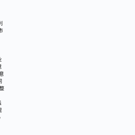
，
利
市
，
业
意
意
同
整
盖
视
p
明