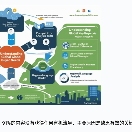
究，91%的内容没有获得任何有机流量，主要原因是缺乏有效的关