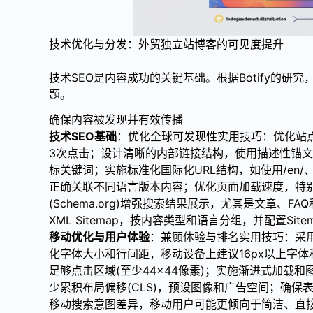
技术优化与分发：外贸独立站博客的可见度提升
技术SEO是内容成功的关键基础。根据Botify的研究
题。
确保内容被发现并有效传播
技术SEO基础
：优化全球可发现性实用技巧：优化站
3次点击；设计清晰的内部链接结构，使用描述性锚文
标关键词；实施标准化国际化URL结构，如使用/en/、/d
正确关联不同语言版本内容；优化页面加载速度，特别关注C
(Schema.org)增强搜索结果展示，尤其是文章
XML Sitemap，按内容类型和语言分组，并配置Sit
移动优化与用户体验
：兼顾体验与排名实用技巧：采
化字体大小和行间距，移动设备上建议16px以上字体
足够点击区域(至少44×44像素)；实施渐进式加载
少累积布局偏移(CLS)，预设图像和广告空间；确
移动搜索意图差异，移动用户可能更倾向于简洁、直接