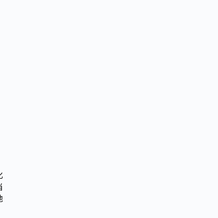
化
当
地
。