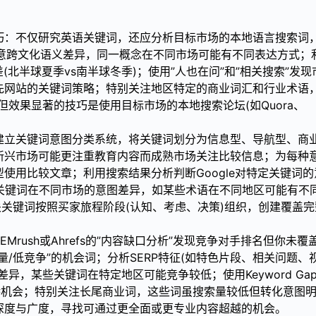
巧：不仅研究英语关键词，还应分析目标市场的本地语言搜索词
选；注意跨文化语义差异，同一概念在不同市场可能有不同表达方式；
反差(北半球夏季vs南半球冬季)；使用”人也在问”和”相关搜索”发现
先网站的关键词策略；特别关注地区特定的商业词汇和行业术语
一个被忽视但效果显著的技巧是使用目标市场的本地搜索论坛(如Quora、
建立关键词意图分类系统，将关键词划分为信息型、导航型、商
新兴市场可能更注重教育内容而成熟市场关注比较信息；为每种
使用比较文章；利用搜索结果分析判断Google对特定关键词的
关键词在不同市场的意图差异，如某些术语在不同地区可能有不
关关键词按照买家旅程阶段(认知、考虑、决策)组织，创建覆盖完
rush或Ahrefs的”内容缺口分析”发现竞争对手排名但你未覆
/低竞争”的机会词；分析SERP特征(如特色片段、相关问题、
，某些关键词在特定地区可能竞争较低；使用Keyword Ga
特机会；特别关注长尾商业词，这些词虽搜索量较低但转化意图
深度与广度，寻找可通过更全面或更专业内容超越的机会。