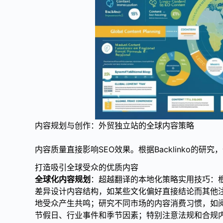
内容规划与创作：外贸独立站的全球内容策略
内容质量直接影响SEO效果。根据Backlinko的研
打造吸引全球受众的优质内容
全球化内容规划
：超越翻译的本地化策略实用技巧：
差异设计内容结构，如某些文化偏好直接结论而其他
地受众产生共鸣；研究不同市场的内容消费习惯，如
节假日、行业事件和季节因素；特别注意法规和合规内