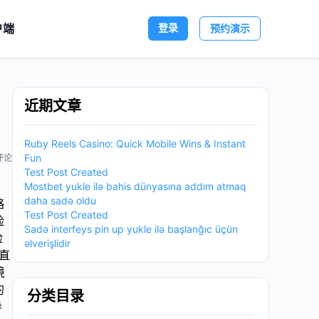
户端
登录
预约演示
近期文章
Ruby Reels Casino: Quick Mobile Wins & Instant
Fun
评论
Test Post Created
Mostbet yukle ilə bahis dünyasına addım atmaq
daha sadə oldu
略
Test Post Created
险
Sadə interfeys pin up yukle ilə başlanğıc üçün
险
əlverişlidir
直
境
约
分类目录
导