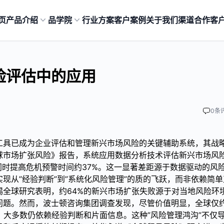
页
产品介绍
品学院
行业方案
客户案例
关于我们
渠道合作
客
险评估中的应用
0
条
工具已成为企业评估和管理新兴市场风险的关键辅助系统，其战
球市场扩张风险》报告，系统应用数据分析技术评估新兴市场风
同时提高危机预警时间约37%。这一显著差距源于数据驱动的风
现从”经验判断”到”系统化风险管理”的质的飞跃，而非依赖简单
全球研究表明，约64%的新兴市场扩张失败源于对当地风险环
问题。然而，波士顿咨询集团调查发现，尽管价值明显，全球仅
，大多数仍依赖经验判断和片面信息。这种”风险管理鸿沟”不仅