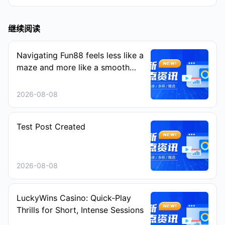
继续阅读
Navigating Fun88 feels less like a
maze and more like a smooth
stroll on a sunny afternoon
2026-08-08
Test Post Created
2026-08-08
LuckyWins Casino: Quick‑Play
Thrills for Short, Intense Sessions