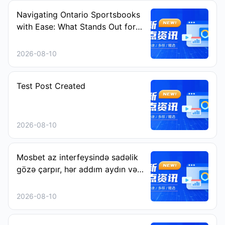
Navigating Ontario Sportsbooks
with Ease: What Stands Out for
New Users
2026-08-10
Test Post Created
2026-08-10
Mosbet az interfeysində sadəlik
gözə çarpır, hər addım aydın və
rahatdır
2026-08-10