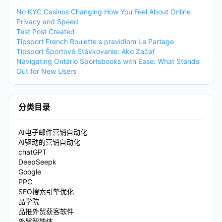
No KYC Casinos Changing How You Feel About Online
Privacy and Speed
Test Post Created
Tipsport French Roulette s pravidlom La Partage
Tipsport Športové Stávkovanie: Ako Začať
Navigating Ontario Sportsbooks with Ease: What Stands
Out for New Users
分类目录
AI电子邮件营销自动化
AI驱动的营销自动化
chatGPT
DeepSeepk
Google
PPC
SEO搜索引擎优化
品学院
品推外贸获客软件
外贸智能体