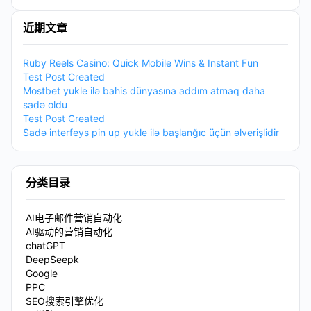
近期文章
Ruby Reels Casino: Quick Mobile Wins & Instant Fun
Test Post Created
Mostbet yukle ilə bahis dünyasına addım atmaq daha
sadə oldu
Test Post Created
Sadə interfeys pin up yukle ilə başlanğıc üçün əlverişlidir
分类目录
AI电子邮件营销自动化
AI驱动的营销自动化
chatGPT
DeepSeepk
Google
PPC
SEO搜索引擎优化