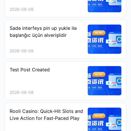
2026-08-08
Sadə interfeys pin up yukle ilə
başlanğıc üçün əlverişlidir
2026-08-08
Test Post Created
2026-08-08
Rooli Casino: Quick‑Hit Slots and
Live Action for Fast‑Paced Play