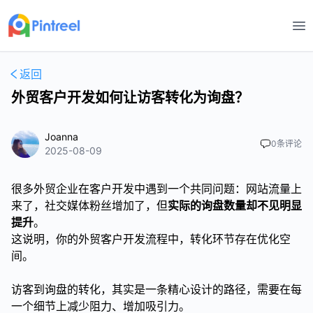
打
返回
外贸客户开发如何让访客转化为询盘？
Joanna
0
条评论
2025-08-09
很多外贸企业在客户开发中遇到一个共同问题：网站流量上
来了，社交媒体粉丝增加了，但
实际的询盘数量却不见明显
提升
。
这说明，你的外贸客户开发流程中，转化环节存在优化空
间。
访客到询盘的转化，其实是一条精心设计的路径，需要在每
一个细节上减少阻力、增加吸引力。