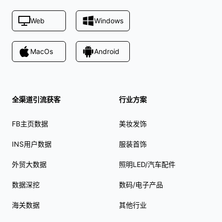
Web
Windows
MacOs
Android
全渠道引流获客
行业方案
FB主页数据
美妆发饰
INS用户数据
服装首饰
外贸大数据
照明LED/汽车配件
数据深挖
数码/电子产品
海关数据
其他行业