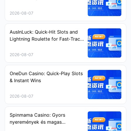
2026-08-07
AusInLuck: Quick‑Hit Slots and
Lightning Roulette for Fast‑Track
Play
2026-08-07
OneDun Casino: Quick‑Play Slots
& Instant Wins
2026-08-07
Spinmama Casino: Gyors
nyeremények és magas
intenzitású nyerőgépes játékok