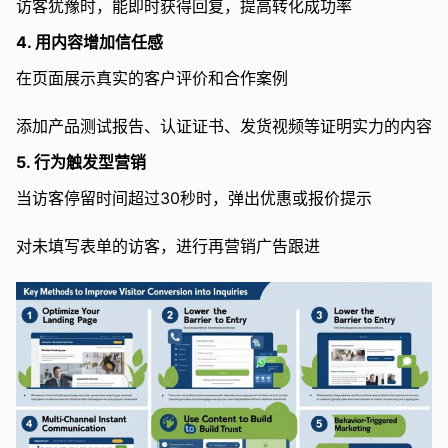
访客犹豫时，能即时获得回复，提高转化成功率
4. 用内容增加信任感
在页面展示真实的客户评价和合作案例
添加产品测试报告、认证证书、发货视频等证明实力的内容
5. 行为触发型营销
当访客停留时间超过30秒时，弹出优惠或报价提示
对未填写表单的访客，进行再营销广告跟进