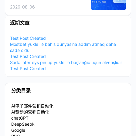
2026-08-06
近期文章
Test Post Created
Mostbet yukle ilə bahis dünyasına addım atmaq daha
sadə oldu
Test Post Created
Sadə interfeys pin up yukle ilə başlanğıc üçün əlverişlidir
Test Post Created
分类目录
AI电子邮件营销自动化
AI驱动的营销自动化
chatGPT
DeepSeepk
Google