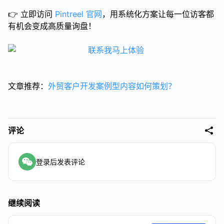
👉 立即访问
Pintreel 官网
，用系统化方案让每一位访客都
有机会变成高质量询盘！
文章推荐：
外贸客户开发案例型内容如何策划？
评论
登录后发表评论
继续阅读