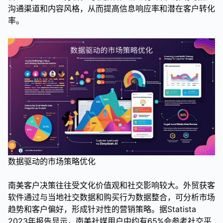
沟通渠道和内容风格，从而提高信息响应率和潜在客户转化
率。
数据驱动的市场策略优化
南美客户决策往往受文化价值观和社交影响较大。外贸获客
软件通过与当地社交数据和购买行为数据整合，可分析市场
趋势和客户偏好，形成针对性的营销策略。据Statista
2023年报告显示，南美社媒用户中约有65%会参考社交平