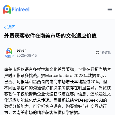
打
返回
外贸获客软件在南美市场的文化适应价值
seven
0
条评论
2025-08-15
南美市场以语言多样性和文化差异著称，企业在开拓当地客
户时面临诸多挑战。据MercadoLibre 2023年数据显示，
巴西、阿根廷和墨西哥的电商市场增长率均超过20%，但
不同国家客户的沟通偏好和决策习惯存在明显差异。外贸获
客软件不仅能帮助企业快速获取潜在客户信息，还能通过文
化适应功能优化信息传递。品推系统结合DeepSeek AI的
数据分析能力，可分析客户语言、购买偏好与社交互动行
为，为南美市场的精准获客提供科学依据。