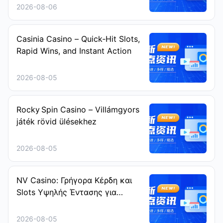
2026-08-06
Casinia Casino – Quick‑Hit Slots,
Rapid Wins, and Instant Action
2026-08-05
Rocky Spin Casino – Villámgyors
játék rövid ülésekhez
2026-08-05
NV Casino: Γρήγορα Κέρδη και
Slots Υψηλής Έντασης για
Ταχύτατους Παίκτες
2026-08-05