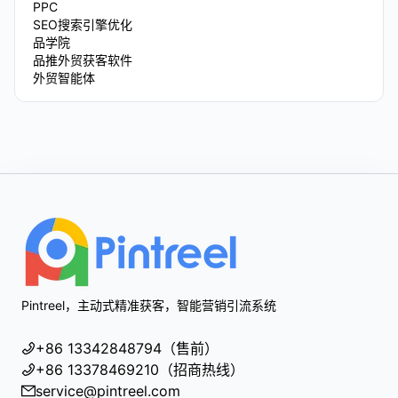
PPC
SEO搜索引擎优化
品学院
品推外贸获客软件
外贸智能体
Footer
Pintreel，主动式精准获客，智能营销引流系统
+86 13342848794（售前）
+86 13378469210（招商热线）
service@pintreel.com