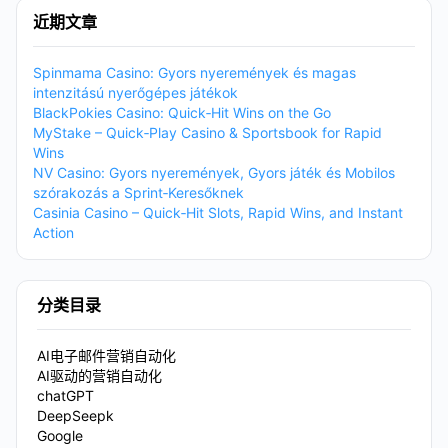
近期文章
Spinmama Casino: Gyors nyeremények és magas
intenzitású nyerőgépes játékok
BlackPokies Casino: Quick‑Hit Wins on the Go
MyStake – Quick‑Play Casino & Sportsbook for Rapid
Wins
NV Casino: Gyors nyeremények, Gyors játék és Mobilos
szórakozás a Sprint‑Keresőknek
Casinia Casino – Quick‑Hit Slots, Rapid Wins, and Instant
Action
分类目录
AI电子邮件营销自动化
AI驱动的营销自动化
chatGPT
DeepSeepk
Google