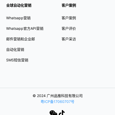
全球自动化营销
客户案例
Whatsapp营销
客户案例
Whatsapp官方API营销
客户评价
邮件营销和企业邮
客户采访
自动化营销
SMS短信营销
© 2024 广州品推科技有限公司
粤ICP备17060707号