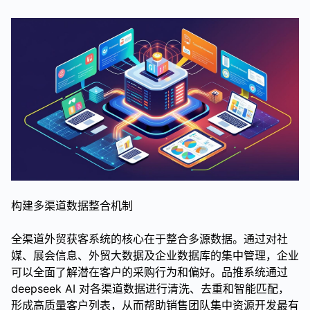
构建多渠道数据整合机制
全渠道外贸获客系统的核心在于整合多源数据。通过对社
媒、展会信息、外贸大数据及企业数据库的集中管理，企业
可以全面了解潜在客户的采购行为和偏好。品推系统通过
deepseek AI 对各渠道数据进行清洗、去重和智能匹配，
形成高质量客户列表，从而帮助销售团队集中资源开发最有