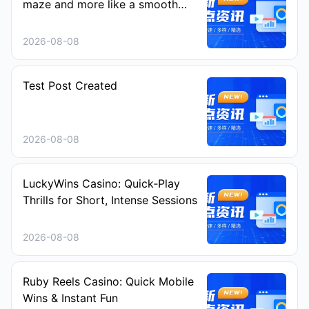
maze and more like a smooth
stroll on a sunny afternoon
2026-08-08
Test Post Created
2026-08-08
LuckyWins Casino: Quick‑Play
Thrills for Short, Intense Sessions
2026-08-08
Ruby Reels Casino: Quick Mobile
Wins & Instant Fun