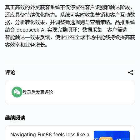
真正高效的外贸获客系统不仅停留在客户识别和触达阶段，
还应具备持续优化能力。系统可实时收集营销和客户互动数
据，分析转化效果，并调整筛选规则与营销策略。品推系统
结合 deepseek AI 实现完整闭环：数据采集—客户筛选—
智能触达—效果反馈，使企业在全球市场中能够持续提高获
客效率和业务增长。
评论
登录后发表评论
继续阅读
Navigating Fun88 feels less like a