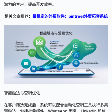
潜力的客户，提高开发效率。
相关文章推荐：
最稳定的外贸软件：pintreel外贸拓客系统
智能触达与营销优化
在客户筛选完成后，系统可以配合自动化营销工具执行多渠
道触达，包括批量邮件、WhatsApp 消息、LinkedIn 私信