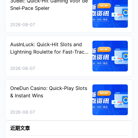
30Bet: Quick‑Hit Gaming voor de
Snel‑Pace Speler
2026-08-07
AusInLuck: Quick‑Hit Slots and
Lightning Roulette for Fast‑Track
Play
2026-08-07
OneDun Casino: Quick‑Play Slots
& Instant Wins
2026-08-07
近期文章