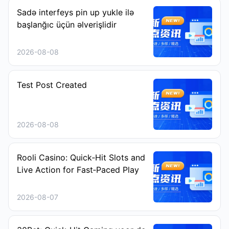
Sadə interfeys pin up yukle ilə
başlanğıc üçün əlverişlidir
2026-08-08
Test Post Created
2026-08-08
Rooli Casino: Quick‑Hit Slots and
Live Action for Fast‑Paced Play
2026-08-07