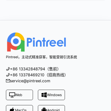
Footer
Pintreel，主动式精准获客，智能营销引流系统
+86 13342848794（售前）
+86 13378469210（招商热线）
service@pintreel.com
Web
Windows
MacOs
Android