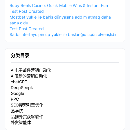
Ruby Reels Casino: Quick Mobile Wins & Instant Fun
Test Post Created
Mostbet yukle ilə bahis dünyasına addım atmaq daha
sadə oldu
Test Post Created
Sadə interfeys pin up yukle ilə başlanğıc üçün əlverişlidir
分类目录
AI电子邮件营销自动化
AI驱动的营销自动化
chatGPT
DeepSeepk
Google
PPC
SEO搜索引擎优化
品学院
品推外贸获客软件
外贸智能体