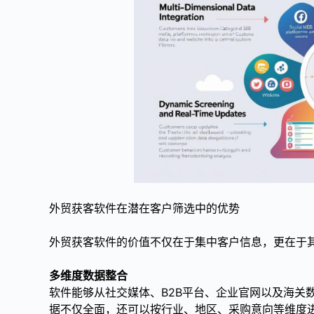
外贸获客软件在潜在客户筛选中的优势
外贸获客软件的价值不仅在于集中客户信息，更在于
多维度数据整合
软件能够从社交媒体、B2B平台、企业官网以及海关
据不仅全面，还可以按行业、地区、采购意向等维度