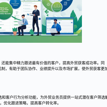
，还能集中精力跟进最有价值的客户，提高外贸获客成功率。同
机制，有助于团队协作、业绩提升以及市场扩展，使外贸获客更
选和客户行为分析功能，为外贸业务员提供一站式潜在客户筛选
客户，优化跟进策略，提高客户转化率。