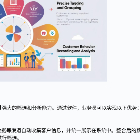
其强大的筛选和分析能力。通过软件，业务员可以实现以下优势
数据等渠道自动收集客户信息，并统一展示在系统中。整合后的
进行筛选。