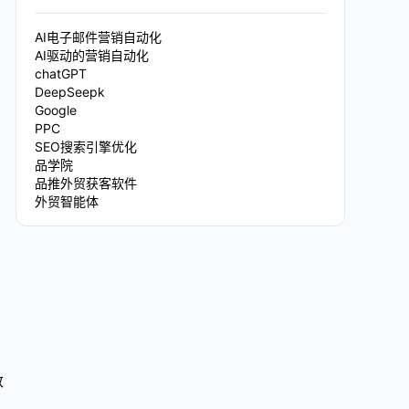
AI电子邮件营销自动化
AI驱动的营销自动化
chatGPT
DeepSeepk
Google
PPC
SEO搜索引擎优化
品学院
品推外贸获客软件
外贸智能体
：
数