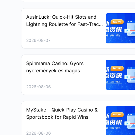
AusInLuck: Quick‑Hit Slots and
Lightning Roulette for Fast‑Track
Play
2026-08-07
Spinmama Casino: Gyors
nyeremények és magas
intenzitású nyerőgépes játékok
2026-08-06
MyStake – Quick‑Play Casino &
Sportsbook for Rapid Wins
2026-08-06