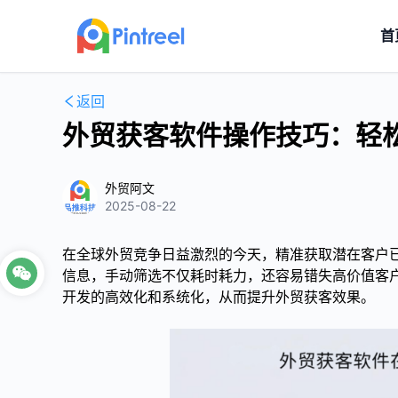
首
返回
外贸获客软件操作技巧：轻
外贸阿文
2025-08-22
在全球外贸竞争日益激烈的今天，精准获取潜在客户
信息，手动筛选不仅耗时耗力，还容易错失高价值客
开发的高效化和系统化，从而提升外贸获客效果。