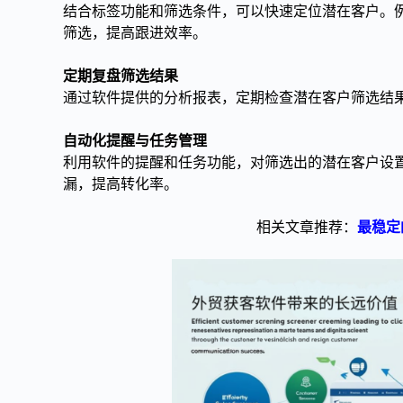
结合标签功能和筛选条件，可以快速定位潜在客户。例
筛选，提高跟进效率。
定期复盘筛选结果
通过软件提供的分析报表，定期检查潜在客户筛选结
自动化提醒与任务管理
利用软件的提醒和任务功能，对筛选出的潜在客户设
漏，提高转化率。
相关文章推荐：
最稳定