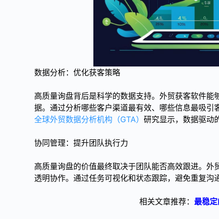
数据分析：优化获客策略
高质量询盘背后是科学的数据支持。外贸获客软件能
据。通过分析哪些客户渠道最有效、哪些信息最吸引
全球外贸数据分析机构（GTA）
研究显示，数据驱动
协同管理：提升团队执行力
高质量询盘的价值最终取决于团队能否高效跟进。外
透明协作。通过任务可视化和状态跟踪，避免重复沟
相关文章推荐：
最稳定