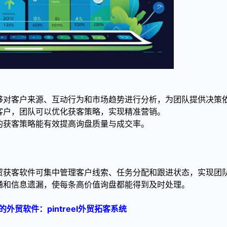
够对客户来源、互动行为和市场趋势进行分析，为团队提供决策
客户，团队可以优化获客策略，实现精准营销。
的获客策略能有效提高询盘质量与成交率。
贸获客软件可集中管理客户线索、任务分配和跟进状态，实现团
通和信息遗漏，使每条高价值询盘都能得到及时处理。
的外贸软件：pintreel外贸拓客系统