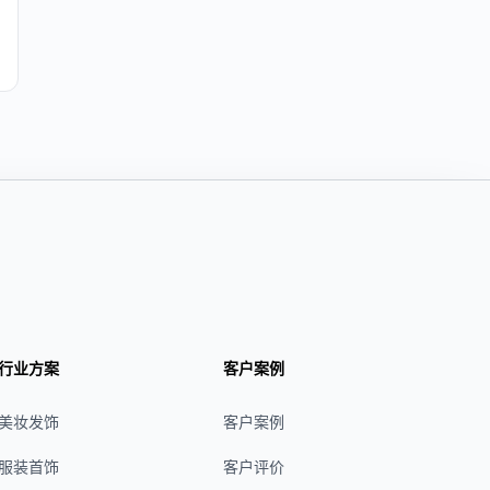
行业方案
客户案例
美妆发饰
客户案例
服装首饰
客户评价