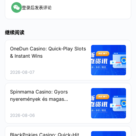
登录后发表评论
继续阅读
OneDun Casino: Quick‑Play Slots
& Instant Wins
2026-08-07
Spinmama Casino: Gyors
nyeremények és magas
intenzitású nyerőgépes játékok
2026-08-06
BlackPokies Casino: Quick‑Hit