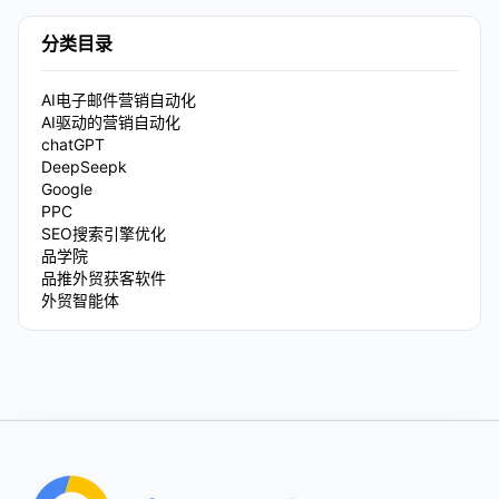
分类目录
AI电子邮件营销自动化
AI驱动的营销自动化
chatGPT
DeepSeepk
Google
PPC
SEO搜索引擎优化
品学院
品推外贸获客软件
外贸智能体
Footer