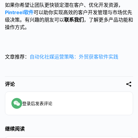
如果你希望让团队更快锁定潜在客户、优化开发资源，
Pintreel软件
可以助你实现高效的客户开发管理与市场优先
级决策。有兴趣的朋友可以
联系我们
，了解更多产品功能和
操作方式。
文章推荐：
自动化社媒运营策略：外贸获客软件实践
评论
登录后发表评论
继续阅读