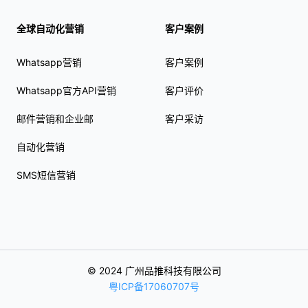
全球自动化营销
客户案例
Whatsapp营销
客户案例
Whatsapp官方API营销
客户评价
邮件营销和企业邮
客户采访
自动化营销
SMS短信营销
© 2024 广州品推科技有限公司
粤ICP备17060707号