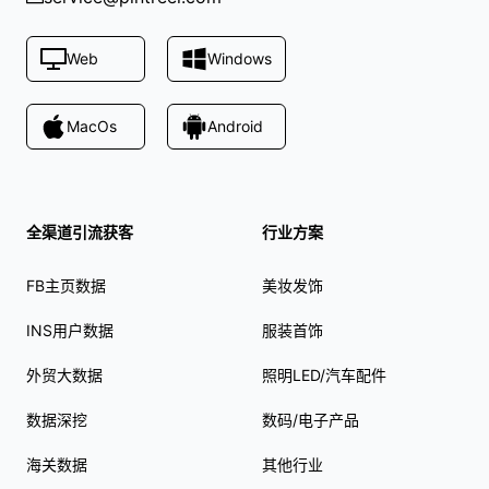
Web
Windows
MacOs
Android
全渠道引流获客
行业方案
FB主页数据
美妆发饰
INS用户数据
服装首饰
外贸大数据
照明LED/汽车配件
数据深挖
数码/电子产品
海关数据
其他行业