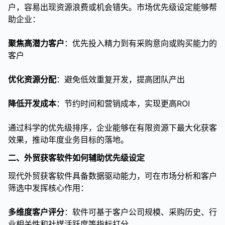
户，容易出现资源浪费或机会错失。市场优先级设定能够帮
助企业：
聚焦高潜力客户
：优先投入精力到有采购意向或购买能力的
客户
优化资源分配
：避免低效重复开发，提高团队产出
降低开发成本
：节约时间和营销成本，实现更高ROI
通过科学的优先级排序，企业能够在有限资源下最大化获客
效果，推动年度业务目标的落地。
二、外贸获客软件如何辅助优先级设定
现代外贸获客软件具备数据驱动能力，可在市场分析和客户
筛选中发挥核心作用：
多维度客户评分
：软件可基于客户公司规模、采购历史、行
业相关性和社媒活跃度等指标打分