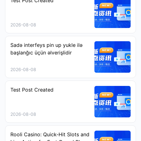
Test Post Created
2026-08-08
Sadə interfeys pin up yukle ilə
başlanğıc üçün əlverişlidir
2026-08-08
Test Post Created
2026-08-08
Rooli Casino: Quick‑Hit Slots and