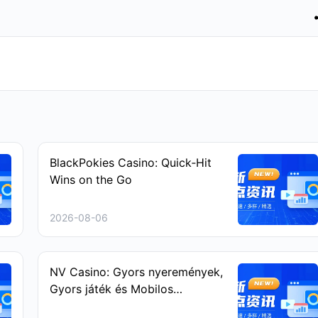
BlackPokies Casino: Quick‑Hit
Wins on the Go
2026-08-06
NV Casino: Gyors nyeremények,
Gyors játék és Mobilos
szórakozás a Sprint‑Keresőknek