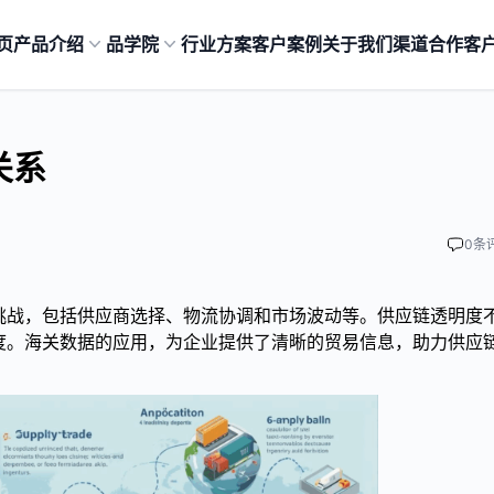
页
产品介绍
品学院
行业方案
客户案例
关于我们
渠道合作
客
关系
0
条
挑战，包括供应商选择、物流协调和市场波动等。供应链透明度
度。海关数据的应用，为企业提供了清晰的贸易信息，助力供应