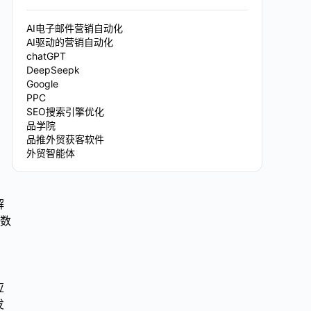
AI电子邮件营销自动化
AI驱动的营销自动化
chatGPT
DeepSeepk
Google
PPC
SEO搜索引擎优化
品学院
品推外贸获客软件
外贸智能体
解
数
应
发