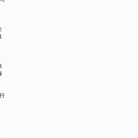
企
链
决
海
执行