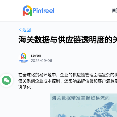
首
返回
海关数据与供应链透明度的
seven
2025-09-06
在全球化贸易环境中，企业的供应链管理面临复杂的
仅关系到企业成本控制，还影响品牌信誉和客户满意
透明化。