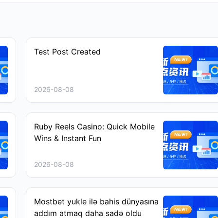
Test Post Created
2026-08-08
Ruby Reels Casino: Quick Mobile
Wins & Instant Fun
2026-08-08
Mostbet yukle ilə bahis dünyasına
addım atmaq daha sadə oldu