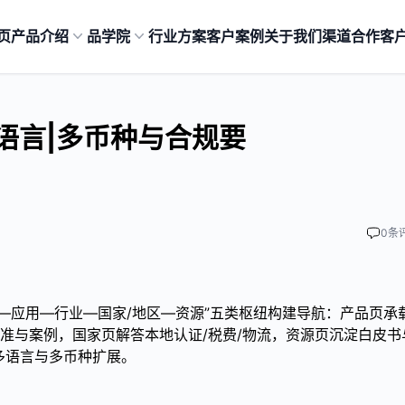
页
产品介绍
品学院
行业方案
客户案例
关于我们
渠道合作
客
语言|多币种与合规要
0
条
—应用—行业—国家/地区—资源”五类枢纽构建导航：产品页承
标准与案例，国家页解答本地认证/税费/物流，资源页沉淀白皮书
多语言与多币种扩展。