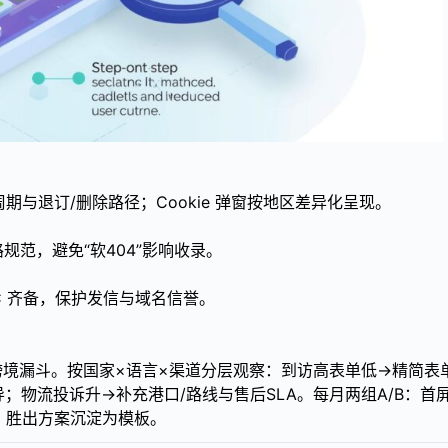
与退订/删除路径；Cookie 弹窗按地区差异化呈现。
路规范，避免“软404”影响收录。
RC 齐备，保护发信与域名信誉。
的跨境漏斗。按国家×语言×渠道分层观察：到访高表单低→精简表
物流投诉升→补充港口/路线与售后SLA。每月两组A/B：首
，胜出方案沉淀为模板。