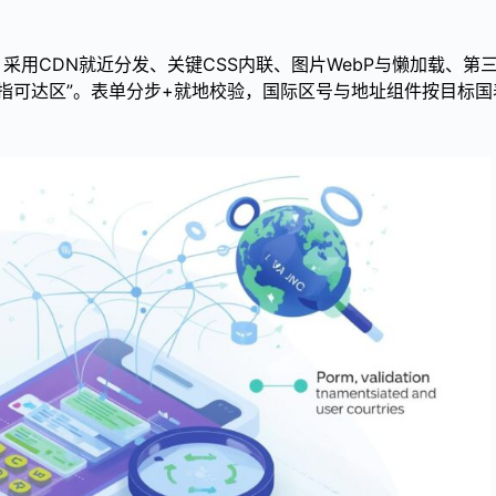
达标。采用CDN就近分发、关键CSS内联、图片WebP与懒加载、第
拇指可达区”。表单分步+就地校验，国际区号与地址组件按目标国