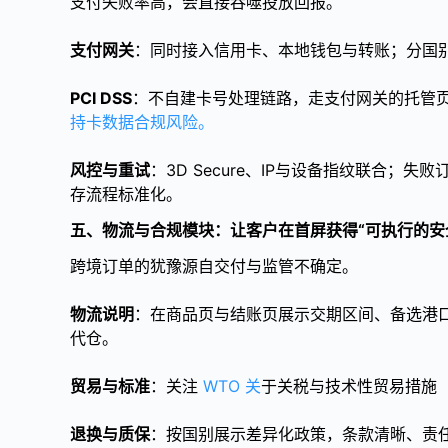
支付失败率高，会直接吞噬投放回报。
支付网关
：同时接入信用卡、本地钱包与转账；分国
PCI DSS
：不自建卡号处理链路，走支付网关的托管页
持卡数据合规风险。
风控与重试
：3D Secure、IP与设备指纹联合；
存流程标准化。
五、物流与合规模块：让客户在首屏获得“可执行的安
跨境订单的犹豫源自交付与监管不确定。
物流说明
：在商品页与结账页展示交期区间、备选港
代仓。
贸易与标准
：关注
WTO 关
于关税与技术性贸易措施（
退换与质保
：按国别展示差异化政策，条款清晰、责