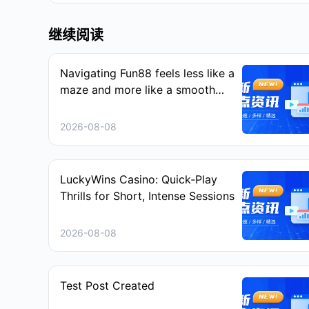
继续阅读
Navigating Fun88 feels less like a
maze and more like a smooth
stroll on a sunny afternoon
2026-08-08
LuckyWins Casino: Quick‑Play
Thrills for Short, Intense Sessions
2026-08-08
Test Post Created