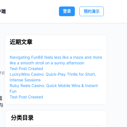
户端
登录
预约演示
近期文章
Navigating Fun88 feels less like a maze and more
like a smooth stroll on a sunny afternoon
Test Post Created
评论
LuckyWins Casino: Quick‑Play Thrills for Short,
Intense Sessions
Ruby Reels Casino: Quick Mobile Wins & Instant
Fun
Test Post Created
载
与
分类目录