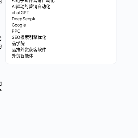
AI电子邮件营销自动化
起
AI驱动的营销自动化
chatGPT
DeepSeepk
Google
PPC
SEO搜索引擎优化
关
品学院
的
品推外贸获客软件
外贸智能体
他
产
，
。