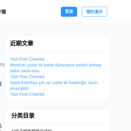
户端
登录
预约演示
近期文章
Test Post Created
Mostbet yukle ilə bahis dünyasına addım atmaq
评论
daha sadə oldu
Test Post Created
Sadə interfeys pin up yukle ilə başlanğıc üçün
脱
əlverişlidir
Test Post Created
分类目录
品