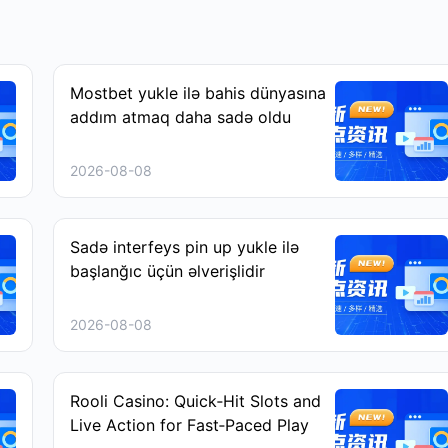
Mostbet yukle ilə bahis dünyasına
addım atmaq daha sadə oldu
2026-08-08
Sadə interfeys pin up yukle ilə
başlanğıc üçün əlverişlidir
2026-08-08
Rooli Casino: Quick‑Hit Slots and
Live Action for Fast‑Paced Play