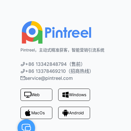
Footer
Pintreel，主动式精准获客，智能营销引流系统
+86 13342848794（售前）
+86 13378469210（招商热线）
service@pintreel.com
Web
Windows
MacOs
Android