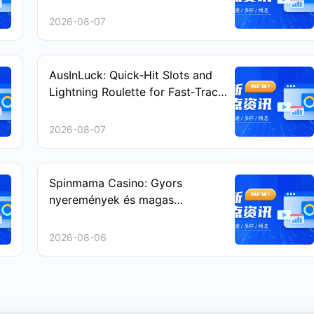
2026-08-07
AusInLuck: Quick‑Hit Slots and
Lightning Roulette for Fast‑Track
Play
2026-08-07
Spinmama Casino: Gyors
nyeremények és magas
intenzitású nyerőgépes játékok
2026-08-06