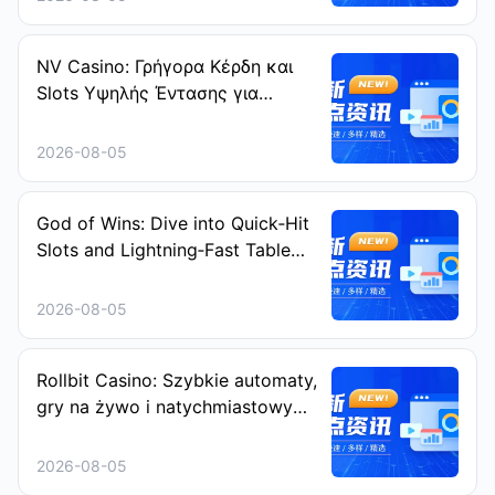
NV Casino: Γρήγορα Κέρδη και
Slots Υψηλής Έντασης για
Ταχύτατους Παίκτες
2026-08-05
God of Wins: Dive into Quick‑Hit
Slots and Lightning‑Fast Table
Games
2026-08-05
Rollbit Casino: Szybkie automaty,
gry na żywo i natychmiastowy
Rakeback
2026-08-05