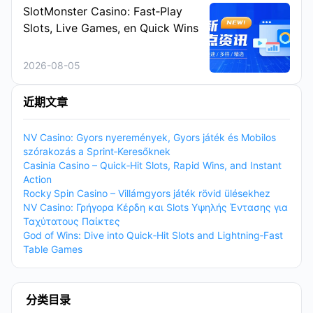
SlotMonster Casino: Fast‑Play
Slots, Live Games, en Quick Wins
2026-08-05
近期文章
NV Casino: Gyors nyeremények, Gyors játék és Mobilos
szórakozás a Sprint‑Keresőknek
Casinia Casino – Quick‑Hit Slots, Rapid Wins, and Instant
Action
Rocky Spin Casino – Villámgyors játék rövid ülésekhez
NV Casino: Γρήγορα Κέρδη και Slots Υψηλής Έντασης για
Ταχύτατους Παίκτες
God of Wins: Dive into Quick‑Hit Slots and Lightning‑Fast
Table Games
分类目录