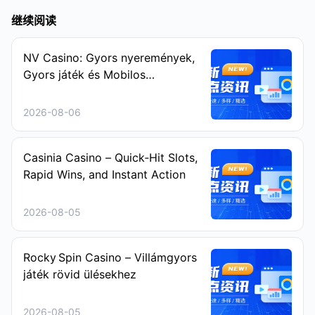
继续阅读
NV Casino: Gyors nyeremények,
Gyors játék és Mobilos
szórakozás a Sprint‑Keresőknek
2026-08-06
Casinia Casino – Quick‑Hit Slots,
Rapid Wins, and Instant Action
2026-08-05
Rocky Spin Casino – Villámgyors
játék rövid ülésekhez
2026-08-05